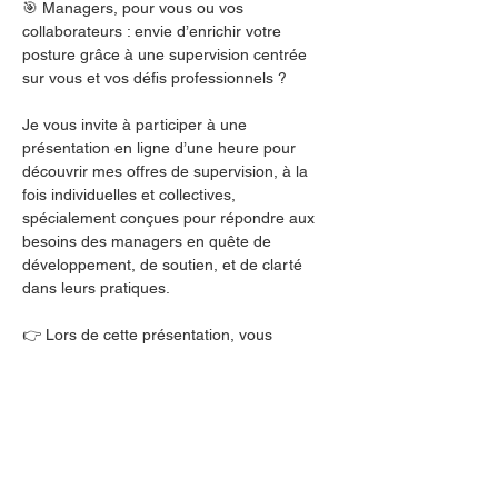
🎯 Managers, pour vous ou vos 
collaborateurs : envie d’enrichir votre 
posture grâce à une supervision centrée 
sur vous et vos défis professionnels ?
Je vous invite à participer à une 
présentation en ligne d’une heure pour 
découvrir mes offres de supervision, à la 
fois individuelles et collectives, 
spécialement conçues pour répondre aux 
besoins des managers en quête de 
développement, de soutien, et de clarté 
dans leurs pratiques.
👉 Lors de cette présentation, vous 
pourrez :
Comprendre les bénéfices d’une 
supervision adaptée à vos enjeux 
managériaux et ses particularités par 
rapport aux approches de coaching 
professionnel notamment.