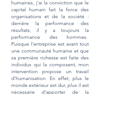
humaines, j’ai la conviction que le
capital humain fait la force des
organisations et de la société :
derrière la performance des
résultats, il y a toujours la
performance des hommes.
Puisque l’entreprise est avant tout
une communauté humaine et que
sa première richesse est faite des
individus qui la composent, mon
intervention propose un travail
d’humanisation. En effet, plus le
monde extérieur est dur, plus il est
nécessaire d’apporter de la
douceur au sein des relations
internes à la structure. C’est le
meilleur levier de réussite d’un
collectif.
Forte de cette conviction, je