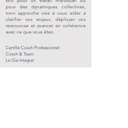
soit pour un travail individuel ou
pour des dynamiques collectives,
mon approche vise à vous aider à
clarifier vos enjeux, déployer vos
ressources et avancer en cohérence
avec ce que vous êtes.
Certifié Coach Professionnel
Coach & Team
Le Gie Integral
Formation de Psychopraticien
en Analyse Transactionnelle
AT Psy Paris
Formation de Superviseur